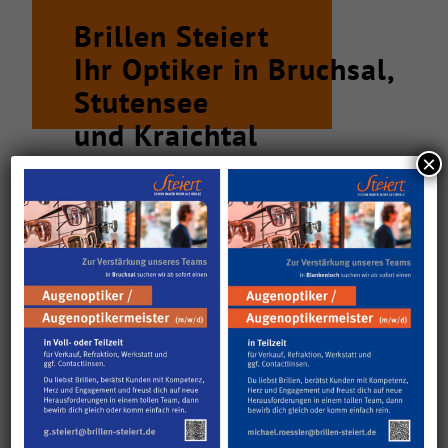
Brillen Steiert
Ihr Optiker in Bruchsal,
Stutensee
und Kraichtal
×
Sie sind auf der Suche nach einer modischen
Brille? Sie benötigen eine ausführliche
Sehberatung? Sie haben Fragen zum Umgang mit
Kontaktlinsen? Dann sind Sie bei Brillen Steiert
in Bruchsal, Stutensee und Kraichtal genau richtig.
Seit über 40 Jahren stehen wir Ihnen rund um das
Thema gutes Sehen mit viel Leidenschaft und
Fachwissen zur Seite und möchten auch weiterhin
Ihr kompetenter Ansprechpartner rund um das